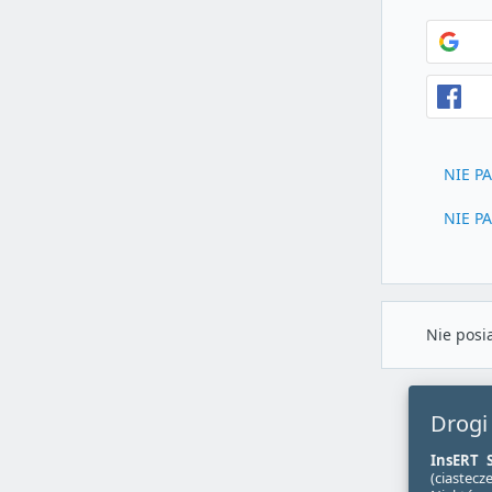
NIE P
NIE P
Nie posi
Drogi
InsERT S
(ciastecze