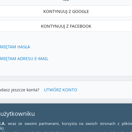
KONTYNUUJ Z GOOGLE
KONTYNUUJ Z FACEBOOK
AMIĘTAM HASŁA
AMIĘTAM ADRESU E-MAIL
adasz jeszcze konta?
UTWÓRZ KONTO
 użytkowniku
.A.
wraz ze swoimi partnerami, korzysta na swoich stronach z plikó
k).